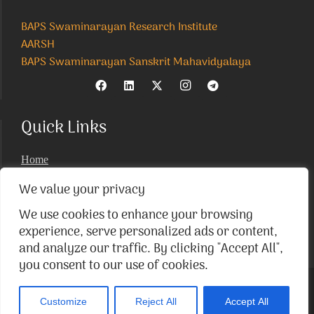
BAPS Swaminarayan Research Institute
AARSH
BAPS Swaminarayan Sanskrit Mahavidyalaya
Quick Links
Home
About
We value your privacy
Institutes
We use cookies to enhance your browsing
News & Events
experience, serve personalized ads or content,
Parāmarśa
and analyze our traffic. By clicking "Accept All",
Research Journal
you consent to our use of cookies.
© Akshardham Center for Applied Research in
Social Harmony (AARSH) |
Terms of Use
|
Privacy
Customize
Reject All
Accept All