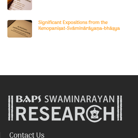
Significant Expositions from the
Kenopaniṣat-Svāminārāyaṇa-bhāṣya
Contact Us