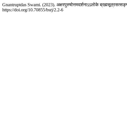
Gnantruptdas Swami. (2023). अक्षरपुरुषोत्तमदर्शनाऽऽलोके ब्रह्मसूत्रसत्सङ्ग
https://doi.org/10.70855/bsrj/2.2-6